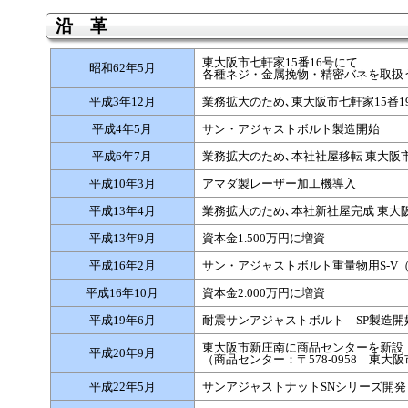
沿 革
東大阪市七軒家15番16号にて
昭和62年5月
各種ネジ・金属挽物・精密バネを取扱
平成3年12月
業務拡大のため､東大阪市七軒家15番19
平成4年5月
サン・アジャストボルト製造開始
平成6年7月
業務拡大のため､本社社屋移転 東大阪市
平成10年3月
アマダ製レーザー加工機導入
平成13年4月
業務拡大のため､本社新社屋完成 東大阪
平成13年9月
資本金1.500万円に増資
平成16年2月
サン・アジャストボルト重量物用S-V
平成16年10月
資本金2.000万円に増資
平成19年6月
耐震サンアジャストボルト SP製造開
東大阪市新庄南に商品センターを新設
平成20年9月
（商品センター：〒578-0958 東大阪
平成22年5月
サンアジャストナットSNシリーズ開発