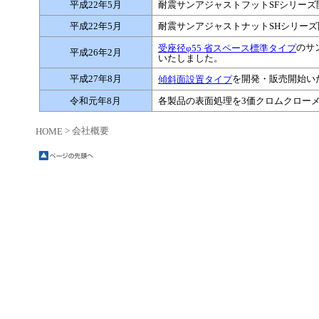
平成22年5月
耐震サンアジャストフットSFシリーズ
平成22年5月
耐震サンアジャストナットSHシリーズ
のサ
受座径φ55 省スペース標準タイプ
平成26年2月
いたしました。
平成27年8月
を開発・販売開始い
傾斜面設置タイプ
令和元年8月
各製品の表面処理を3価クロムクロー
> 会社概要
HOME