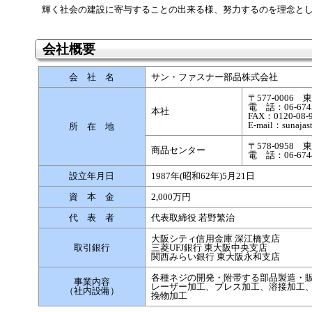
輝く社会の建設に寄与することの出来る様、努力するのを理念と
会社概要
会 社 名
サン・ファスナー部品株式会社
〒577-0006
電 話：06-6745
本社
FAX：0120-
E-mail：sunajast
所 在 地
〒578-0958
商品センター
電 話：06-6744
設立年月日
1987年(昭和62年)5月21日
資 本 金
2,000万円
代 表 者
代表取締役 若野繁治
大阪シティ信用金庫 深江橋支店
取引銀行
三菱UFJ銀行 東大阪中央支店
関西みらい銀行 東大阪永和支店
各種ネジの開発・附帯する部品製造・
事業内容
レーザー加工、プレス加工、溶接加工、
（社内設備）
挽物加工